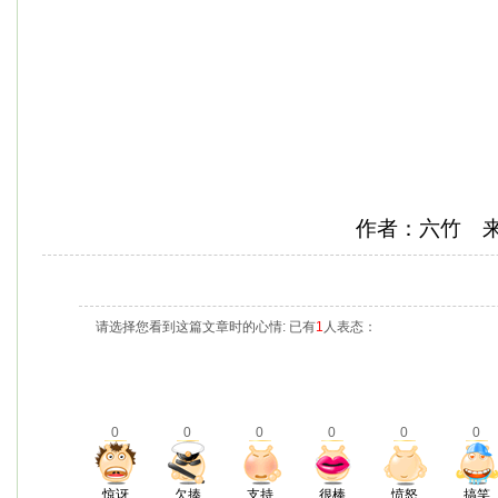
作者：六竹 
请选择您看到这篇文章时的心情: 已有
1
人表态：
0
0
0
0
0
0
惊讶
欠揍
支持
很棒
愤怒
搞笑