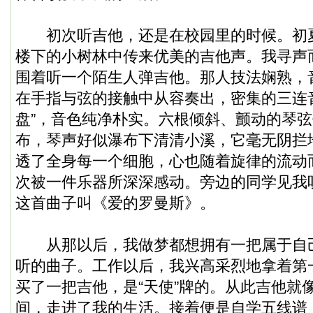
初次听吉他，还是在校园里的时候。初
楼下的小树林中传来优美的吉他声。我寻声
围着听一个陌生人弹吉他。那人技法娴熟，
在手指与弦的接触中从容奏出，密集的三连
盘”，音色纯净朴实。六根倾斜、颤动的琴
布，琴声好似瀑布下清清小溪，它毫无阴拦
透了全身每一个细胞，心也随着旋律的流动
次被一件乐器所深深感动。旁边的同学见我
这首曲子叫《爱的罗曼斯》。
从那以后，我做梦都想拥有一把属于自
听的曲子。工作以后，我兴高采烈地拿着第
买了一把吉他，是“天使”牌的。从此吉他就
间，走进了我的生活。接着便是自学五线谱