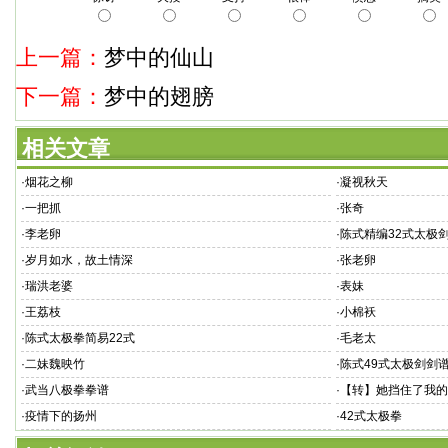
上一篇：
梦中的仙山
下一篇：
梦中的翅膀
相关文章
·
烟花之柳
·
凝视秋天
·
一把抓
·
张奇
·
李老卵
·
陈式精编32式太极
·
岁月如水，故土情深
·
张老卵
·
瑞洪老婆
·
表妹
·
王荔枝
·
小棉袄
·
陈式太极拳简易22式
·
毛老太
·
二妹魏映竹
·
陈式49式太极剑剑
·
武当八极拳拳谱
·
【转】她挡住了我的
·
疫情下的扬州
·
42式太极拳