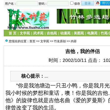
用户名：
密码：
保存
首 页
|
文学苑
|
武术苑
|
吉他苑
|
动漫苑
|
美图苑
|
电脑苑
|
竹苑
您现在的位置：
首页
>>
文学苑
>>
竹友原创
>> 内容
吉他，我的伴侣
时间：2002/10/11 点击：
10
核心提示：
...
“你是我池塘边一只丑小鸭，你是我月光
我小时候的梦想和童话，噢！你是我的吉他
他》的旋律也就是吉他名曲《爱的罗曼斯》
律曾改变了我的生活。