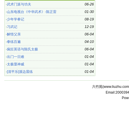
·
武术门派与功夫
06-26
·
山东电视台《中华武术》-陈正雷
01-30
·
少年学拳记
08-19
·
习武记
12-19
·
解悟父亲
06-04
·
拳练百遍
04-10
·
疯狂英语与陈氏太极
06-04
·
出门一日难
01-04
·
太极显神威
01-04
·
[清平乐]溪边晨练
01-04
六竹苑(
www.liuzhu.com
Email:20003
Pow