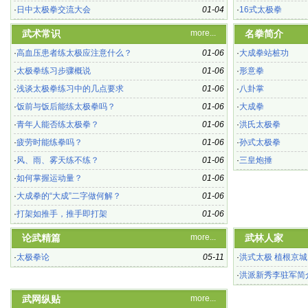
·
日中太极拳交流大会
01-04
·
16式太极拳
武术常识
more...
名拳简介
·
高血压患者练太极应注意什么？
01-06
·
大成拳站桩功
·
太极拳练习步骤概说
01-06
·
形意拳
·
浅谈太极拳练习中的几点要求
01-06
·
八卦掌
·
饭前与饭后能练太极拳吗？
01-06
·
大成拳
·
青年人能否练太极拳？
01-06
·
洪氏太极拳
·
疲劳时能练拳吗？
01-06
·
孙式太极拳
·
风、雨、雾天练不练？
01-06
·
三皇炮捶
·
如何掌握运动量？
01-06
·
大成拳的“大成”二字做何解？
01-06
·
打架如推手，推手即打架
01-06
论武精篇
more...
武林人家
·
太极拳论
05-11
·
洪式太极 植根京城
·
洪派新秀李驻军简
武网纵贴
more...