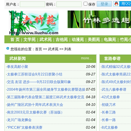
用户名：
密码：
保存
首 页
|
文学苑
|
武术苑
|
吉他苑
|
动漫苑
|
美图苑
|
电脑苑
|
竹苑
您现在的位置：
首页
>>
武术苑
>> 列表
武林新闻
more...
套路拳谱
·
拳友高邮小聚
10-06
·
陈式精编32式太极
·
太极拳江苏联谊会9月22日群聚小结
09-27
·
陈式太极拳简易22
·
交流 友谊 进步——9月22日联合版聚印象
09-27
·
陈式49式太极剑剑
·
2004年扬州市第三届全民健身节太极拳比赛暨选拔
07-05
·
武当八极拳拳谱
赛
·
第三届陈拳代表会暨第二届渡江杯武术太极拳交流
04-18
·
42式太极拳
赛
·
扬州广陵区武协十周年武术表演大会
04-10
·
初级刀术
·
南京2003元旦太极拳比赛（苏油版）
01-04
·
长拳三路
·
龙川广场龙狮会
01-04
·
长拳一路
·
“PICC杯”太极拳表演赛
01-04
·
8式太极拳